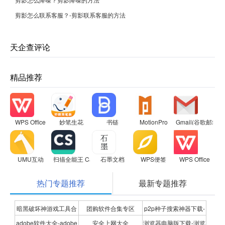
剪影怎么联系客服？-剪影联系客服的方法
天企查评论
精品推荐
WPS Office
妙笔生花
书链
MotionPro
Gmail(谷歌邮箱)
UMU互动
扫描全能王 CamScanner
石墨文档
WPS便签
WPS Office
热门专题推荐
最新专题推荐
暗黑破坏神游戏工具合
团购软件合集专区
p2p种子搜索神器下载-
adobe软件大全-adobe
安全上网大全
浏览器电脑版下载-浏览
集
P2P种子搜索神器专题