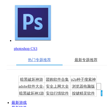
photoshop CS3
热门专题推荐
最新专题推荐
暗黑破坏神游
团购软件合集
p2p种子搜索神
adobe软件大全-
安全上网大全
浏览器电脑版
戏工具合集
专区
器下载-P2P种
暗黑破坏神3游
安信行情软件
按键精灵软件
adobe全系列软
下载-浏览器下
子搜索神器专
戏合集
哪个好?按键精
件下载-adobe软
载合集
题
最新游戏