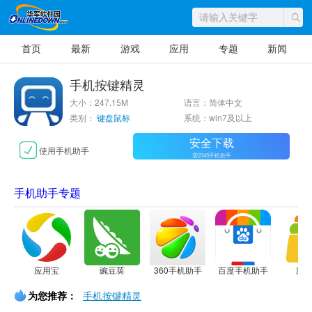
首页
最新
游戏
应用
专题
新闻
手机按键精灵
大小：247.15M
语言：简体中文
类别：
键盘鼠标
系统：win7及以上
安全下载
使用手机助手
需2345手机助手
手机助手专题
应用宝
豌豆荚
360手机助手
百度手机助手
应
为您推荐：
手机按键精灵