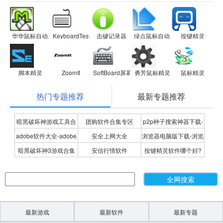
华华鼠标自动点击器
KeyboardTest(键盘测试工具)
击键记录器
绿点鼠标自动点击器
按键精灵
脚本精灵
ZoomIt
SoftBoard屏幕软键盘
勇芳鼠标精灵
鼠标精灵
热门专题推荐
最新专题推荐
暗黑破坏神游戏工具合
团购软件合集专区
p2p种子搜索神器下载-
adobe软件大全-adobe
安全上网大全
浏览器电脑版下载-浏览
集
P2P种子搜索神器专题
暗黑破坏神3游戏合集
安信行情软件
按键精灵软件哪个好?
全系列软件下载-adobe
器下载合集
按键精灵软件合集
软件下载
最新游戏
最新软件
最新专题