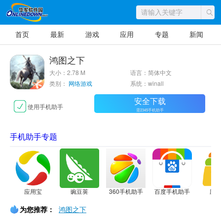
首页
最新
游戏
应用
专题
新闻
鸿图之下
大小：2.78 M
语言：简体中文
类别：
网络游戏
系统：winall
安全下载
使用手机助手
需2345手机助手
手机助手专题
应用宝
豌豆荚
360手机助手
百度手机助手
应
为您推荐：
鸿图之下