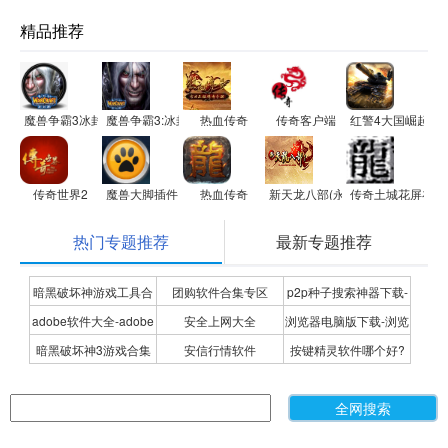
精品推荐
魔兽争霸3冰封王座修改器
魔兽争霸3:冰封王座
热血传奇
传奇客户端
红警4大国崛起
传奇世界2
魔兽大脚插件
热血传奇
新天龙八部(永恒经典版)
传奇土城花屏补丁
热门专题推荐
最新专题推荐
暗黑破坏神游戏工具合
团购软件合集专区
p2p种子搜索神器下载-
adobe软件大全-adobe
安全上网大全
浏览器电脑版下载-浏览
集
P2P种子搜索神器专题
暗黑破坏神3游戏合集
安信行情软件
按键精灵软件哪个好?
全系列软件下载-adobe
器下载合集
按键精灵软件合集
软件下载