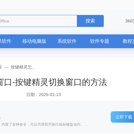
搜索
ffice
36
果软件
移动电脑版
系统软件
软件专题
教程
程
—
按键精灵怎...
窗口-按键精灵切换窗口的方法
日期：2026-01-13
立即下载
6
软件介绍: 按键精灵是一款鼠标键盘模拟软件，内置了多种命令，可以代替双手执行鼠标键盘动作。按键精灵根据...