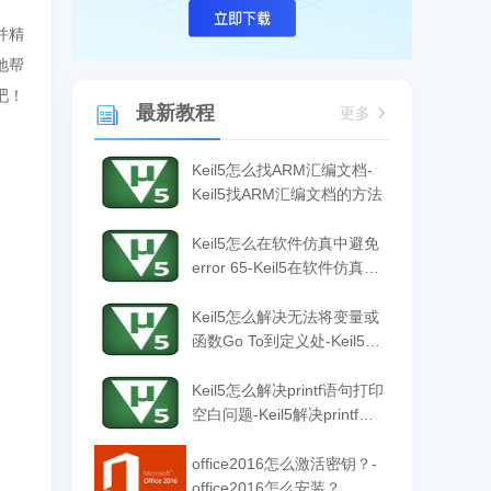
并精
地帮
吧！
最新教程
更多
Keil5怎么找ARM汇编文档-
Keil5找ARM汇编文档的方法
Keil5怎么在软件仿真中避免
error 65-Keil5在软件仿真中
避免error 65的方法
Keil5怎么解决无法将变量或
函数Go To到定义处-Keil5解
决无法将变量或函数Go To
到定义处的方法
Keil5怎么解决printf语句打印
空白问题-Keil5解决printf语
句打印空白问题的方法
office2016怎么激活密钥？-
office2016怎么安装？