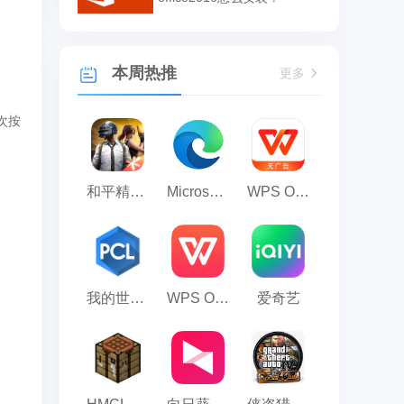
本周热推
更多
次按
和平精英模拟器应用宝版
Microsoft Edge浏览器
WPS Office
我的世界PCL2启动器
WPS Office 2023
爱奇艺