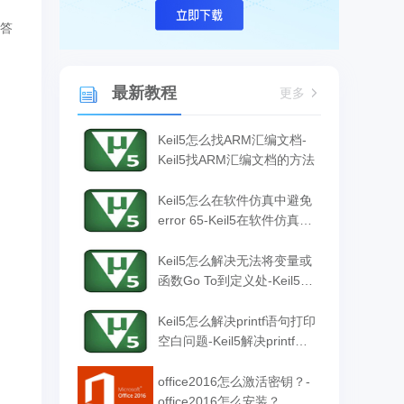
解答
最新教程
更多
Keil5怎么找ARM汇编文档-
Keil5找ARM汇编文档的方法
Keil5怎么在软件仿真中避免
error 65-Keil5在软件仿真中
避免error 65的方法
Keil5怎么解决无法将变量或
函数Go To到定义处-Keil5解
决无法将变量或函数Go To
到定义处的方法
Keil5怎么解决printf语句打印
空白问题-Keil5解决printf语
句打印空白问题的方法
office2016怎么激活密钥？-
office2016怎么安装？