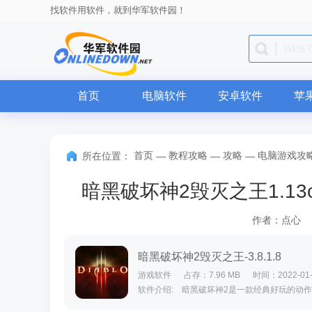
找软件用软件，就到华军软件园！
微信
首页
电脑软件
安卓软件
苹
首页
教程攻略
攻略
电脑游戏攻
所在位置：
—
—
—
暗黑破坏神2毁灭之王1.13
作者：点心
暗黑破坏神2毁灭之王-3.8.1.8
游戏软件
占存：7.96 MB
时间：2022-01-