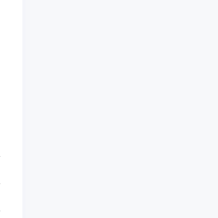
.
.
.