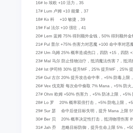
16# Io 埃欧 +10 活力，35
17# Lum 卢姆 +10 能量，37
18# Ko 科 +10 敏捷，39
19# Fal 法尔 +10 强壮，41
20# Lem 蓝姆 75% 得到额外金钱，50% 得到额外金
21# Pul 普尔 +75% 伤害力对恶魔 +100 命中率对
22# Um 乌姆 25% 概率造成伤口，四防 +15，四防 +
23# Mal 马尔 防止怪物治疗，抵消魔法伤害 7，抵消魔
24# Ist 伊司特 30% 提升MF，25% 提升MF，25% 
25# Gul 古尔 20% 提升攻击命中率，+5% 防毒上限，
26# Vex 伐克斯 每次命中偷取 7% Mana，+5% 防
27# Ohm 欧姆 +50% 伤害力，+5% 防冰上限，+5%
28# Lo 罗 20% 概率双倍打击，+5% 防电上限，+5
29# Sur 瑟 命中后使目标失明，提升 Mana 上限 5%，
30# Ber 贝 20% 概率决定性打击，抵消物理伤害 8
31# Jah 乔 忽略目标防御，提升生命上限 5%，+50