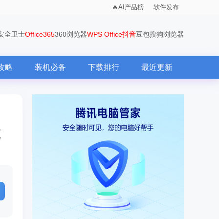
AI产品榜
软件发布
0安全卫士
Office365
360浏览器
WPS Office
抖音
豆包
搜狗浏览器
攻略
装机必备
下载排行
最近更新
览