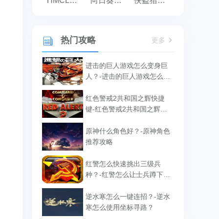
HMCL启动器
向日葵远程控制
侠盗猎车手:罪恶都市之侠盗无双
热门攻略
更多
进击的巨人游戏怎么变身巨
人？-进击的巨人游戏怎么补
给？
红色警戒2共和国之辉快捷
键-红色警戒2共和国之辉快
捷键汇总
原神什么角色好？-原神角色
推荐攻略
红警怎么快速挑出三级兵
种？-红警怎么让士兵蹲下攻
击？
逆水寒怎么一键连招？-逆水
寒怎么使用坐标寻路？