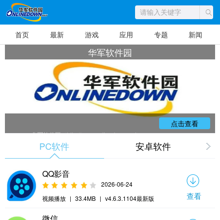
首页
最新
游戏
应用
专题
新闻
华军软件园
点击查看
华军软件园（http://www.onlinedown.net）
创办于1997年，是中国起步较早、口碑良好的
PC软件
安卓软件
大型专业软件下载网站，曾名列中国互联网十
大个人网站之一。平台收录超50万款软件资
源，覆盖PC、安卓、iOS及端游手游等全平台
场景，涵盖办公、教育、AI工具等各类软件。
依托全国镜像站点及CDN加速技术，下载速度
QQ影音
提升30%以上。联合360、金山等权威杀软构建
多重病毒扫描体系，确保软件安全可靠。致力
2026-06-24
于为用户提供安全、稳定、全面、高速的免费
查看
下载服务，是找软件的首选平台。
视频播放
|
33.4MB
|
v4.6.3.1104最新版
微信