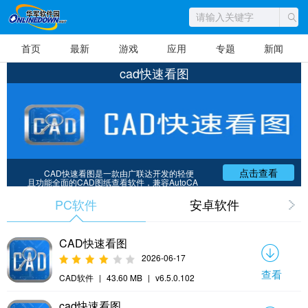
首页
最新
游戏
应用
专题
新闻
cad快速看图
CAD快速看图是一款由广联达开发的轻便
点击查看
且功能全面的CAD图纸查看软件，兼容AutoCA
D和天正图纸，适用于建筑、室内设计等领域。
它提供快速打开、流畅浏览、无需安装字体解
PC软件
安卓软件
决中文乱码、精准显示特殊符号等功能。内置
测量、标注、图形识别、图纸对比等工具，支
持打印预览和编辑助手。还具备云盘功能，实
现图纸和标注的同步分享，支持一键导入和查
CAD快速看图
看共享图纸。适用于Windows、Android、iOS
平台，满足专业需求。
2026-06-17
查看
CAD软件
|
43.60 MB
|
v6.5.0.102
cad快速看图