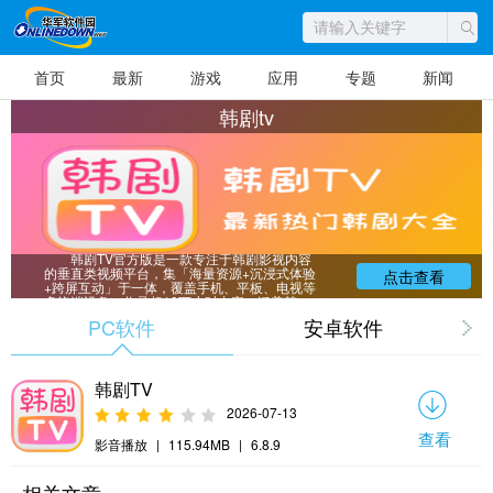
首页
最新
游戏
应用
专题
新闻
韩剧tv
韩剧TV官方版是一款专注于韩剧影视内容
的垂直类视频平台，集「海量资源+沉浸式体验
点击查看
+跨屏互动」于一体，覆盖手机、平板、电视等
多终端设备。收录超10万小时内容，涵盖韩
剧、综艺、电影及明星专题，支持4K超清画质
PC软件
安卓软件
与HDR动态增强，提供手机切换到电视时自动
同步播放进度与画质设置，可自动记录观看进
度并生成个性化追剧日历，支持多人语音控制
与分账户观看记录。
韩剧TV
2026-07-13
查看
影音播放
|
115.94MB
|
6.8.9