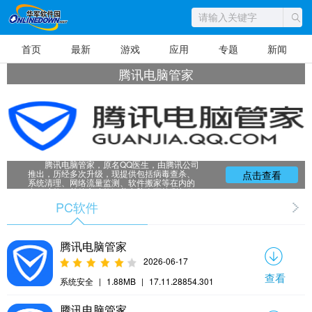
首页
最新
游戏
应用
专题
新闻
腾讯电脑管家
腾讯电脑管家，原名QQ医生，由腾讯公司
推出，历经多次升级，现提供包括病毒查杀、
点击查看
系统清理、网络流量监测、软件搬家等在内的
多项功能。其核心功能涵盖电脑全面检测与修
复、系统风险监控、强大的查杀能力、漏洞修
PC软件
复、勒索病毒拦截、系统急救、QQ账号保护及
上网环境净化。此外，还具备智能清理、软件
管理、硬件检测、防蓝光模式和AI应用等特色
功能。腾讯电脑管家集安全防护、系统优化、
垃圾清理和软件管理于一体，是用户优选的电
腾讯电脑管家
脑管理软件。
2026-06-17
查看
系统安全
|
1.88MB
|
17.11.28854.301
腾讯电脑管家