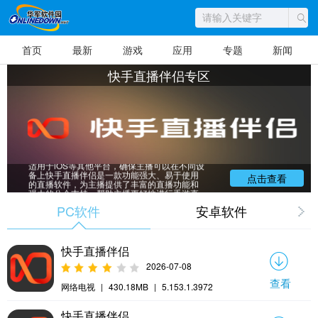
首页
最新
游戏
应用
专题
新闻
快手直播伴侣专区
快手直播伴侣是快手公司研发的一款手游
直播软件，专为快手主播打造。快手直播伴侣
是一款电脑版直播软件，支持主播在电脑上边
玩游戏边进行直播。它支持王者荣耀、和平精
英等热门手游，使得主播能够轻松地进行手游
直播。快手直播伴侣不仅适用于电脑平台，还
适用于iOS等其他平台，确保主播可以在不同设
备上快手直播伴侣是一款功能强大、易于使用
点击查看
的直播软件，为主播提供了丰富的直播功能和
强大的公会支持，帮助主播更好地进行手游直
播。
PC软件
安卓软件
快手直播伴侣
2026-07-08
查看
网络电视
|
430.18MB
|
5.153.1.3972
快手直播伴侣