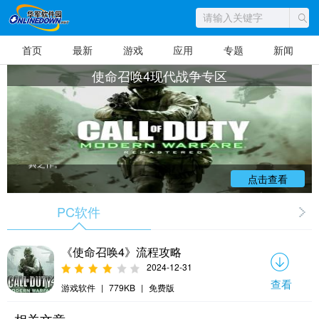
使命召唤4：现代战争是由Infinity Ward开
发、动视暴雪发行的经典第一人称射击游戏，
首页
最新
游戏
应用
专题
新闻
常见的软件版本包括原版、重制版等。作为系
列首次脱离二战背景转向现代战争题材的开山
之作，游戏以全球反恐战争为背景，玩家将扮
使命召唤4现代战争专区
演SAS和USMC特种部队成员，在中东、俄罗
斯等地执行紧张刺激的任务。游戏拥有引人入
胜的单人战役剧情，包含"双狙往事"等经典关
卡，同时提供丰富的多人对战模式。《使命召
唤4：现代战争》凭借逼真的画面效果、流畅的
操作体验和创新的游戏设计，成为FPS游戏领
域的里程碑作品，对后续射击游戏发展产生深
远影响。该作支持Windows、PlayStation、Xb
ox等多平台，是射击游戏爱好者不可错过的经
典之作。
点击查看
PC软件
《使命召唤4》流程攻略
2024-12-31
查看
游戏软件
|
779KB
|
免费版