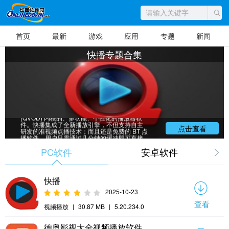
首页
最新
游戏
应用
专题
新闻
快播专题合集
快播 (又叫Qvod或Q播) 是深圳市快播科技
有限公司自主研发推出的一款基于准视频点播
(QVOD) 内核的、多功能、个性化的播放器软
件。快播集成了全新播放引擎，不但支持自主
点击查看
研发的准视频点播技术；而且还是免费的 BT 点
播软件，用户只需通过几分钟的缓冲即可直接
观看丰富的BT影视节目。欢迎到华军软件园下
PC软件
安卓软件
载体验。
快播
2025-10-23
查看
视频播放
|
30.87 MB
|
5.20.234.0
德奥影视大全视频播放软件