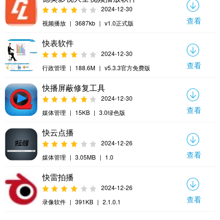
2024-12-30
查看
视频播放
|
3687kb
|
v1.0正式版
快表软件
2024-12-30
查看
行政管理
|
188.6M
|
v5.3.3官方免费版
快播屏蔽修复工具
2024-12-30
查看
媒体管理
|
15KB
|
3.0绿色版
快云点播
2024-12-26
查看
媒体管理
|
3.05MB
|
1.0
快雷拍播
2024-12-26
查看
录像软件
|
391KB
|
2.1.0.1