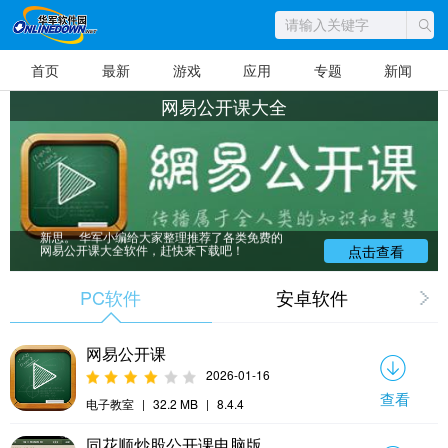
首页
最新
游戏
应用
专题
新闻
网易公开课大全
网易公开课大全，是网易为爱学习的网友
打造的“随时随地上名校公开课”的免费课程平
台。它以哈佛、耶鲁、牛津、剑桥等“全球名校
视频公开课”为内容资源，结合稳重的界面设计
和人性化的操作，实现您与名校真正零距离接
触，无成本、无障碍地了解世界前沿的新知、
新思。 华军小编给大家整理推荐了各类免费的
网易公开课大全软件，赶快来下载吧！
点击查看
PC软件
安卓软件
网易公开课
2026-01-16
查看
电子教室
|
32.2 MB
|
8.4.4
同花顺炒股公开课电脑版