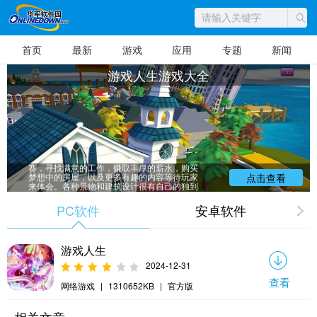
首页
最新
游戏
应用
专题
新闻
游戏人生游戏大全
游戏人生游戏大全，类似强手棋的益智游
戏。在游戏中，玩家将扮演不同角色进行比
赛，寻找满意的工作，赚取丰厚的薪水，购买
梦想中的房屋，以及更多有趣的内容等待玩家
点击查看
来体会。各种景物和建筑设计很有自己的独到
之处，缤纷的色彩搭配，以及生动的卡通图形
相互结合，使画面很有特色。华军小编给大家
PC软件
安卓软件
整理推荐了各类免费的游戏人生游戏大全软
件，赶快来下载吧！
游戏人生
2024-12-31
查看
网络游戏
|
1310652KB
|
官方版