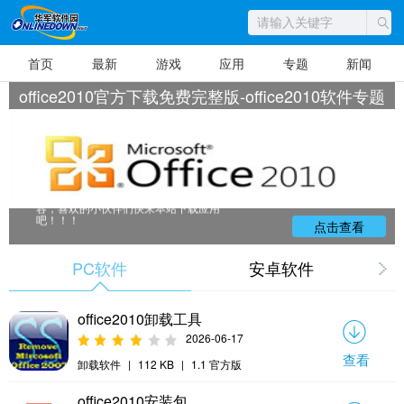
首页
最新
游戏
应用
专题
新闻
华军软件园为小伙伴们整理合集了关于Offi
ce2010的软件专区。Microsoft Office 2010，
office2010官方下载免费完整版-office2010软件专题
是微软推出的新一代办公软件，开发代号为Offi
ce 14，实际是第12个发行版。该软件共有6个
版本，分别是初级版、家庭及学生版、家庭及
商业版、标准版、专业版和专业高级版，此外
还推出Office 2010免费版本，其中仅包括Word
和Excel应用。除了完整版以外，微软还将发布
针对Office 2007的升级版Office 2010。华军软
件园为您提供office2010下载免费完整版、offic
e2010免费安装包、office2010怎么安装等内
容，喜欢的小伙伴们快来本站下载应用
吧！！！
点击查看
PC软件
安卓软件
office2010卸载工具
2026-06-17
查看
卸载软件
|
112 KB
|
1.1 官方版
office2010安装包