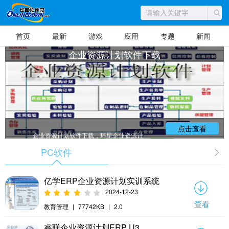
首页
最新
游戏
应用
专题
新闻
企业资源计划软件下载
点击查看
企业资源计划软件下载，环星企业资源计
划管理把企业作为有机的整体，从整体优化的
角度出发，结合企业实际情况，通过运用科学
PC软件
的管理方法把企业的各种资源和产、供、销各
个环节实现合理有效的规划、组织、控制和调
整，使企业在生产经营过程中得以协调有序。
其最终目的是既要保证连续均衡地进行生产，
亿学ERP企业资源计划实训系统
又能实时反映企业运行过程中的各种动态数
据。 想了解更多么？想知道那些软件免费
2024-12-23
么？华军小编为你整理了各类企业资源计划软
件，快来下载吧！
查看
教育管理
|
77742KB
|
2.0
睿联企业资源计划ERP U3