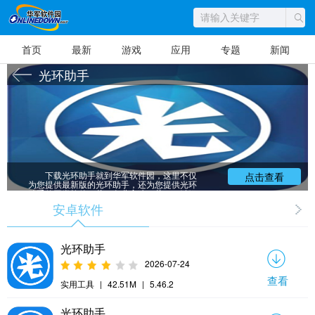
首页
最新
游戏
应用
专题
新闻
光环助手
下载光环助手就到华军软件园，这里不仅
点击查看
为您提供最新版的光环助手，还为您提供光环
助手的同类软件下载，免费高速下载，一键绿
色安装，更多更好更安全的免费软件供您下
安卓软件
载。想了解更多国内外最新的绿色免费软件，
下载更多内容，尽在华军软件下载！
光环助手
2026-07-24
查看
实用工具
|
42.51M
|
5.46.2
光环助手