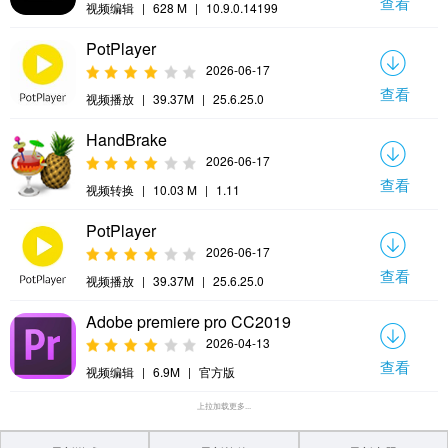
查看
视频编辑
|
628 M
|
10.9.0.14199
PotPlayer
2026-06-17
查看
视频播放
|
39.37M
|
25.6.25.0
HandBrake
2026-06-17
查看
视频转换
|
10.03 M
|
1.11
PotPlayer
2026-06-17
查看
视频播放
|
39.37M
|
25.6.25.0
Adobe premiere pro CC2019
2026-04-13
查看
视频编辑
|
6.9M
|
官方版
上拉加载更多...