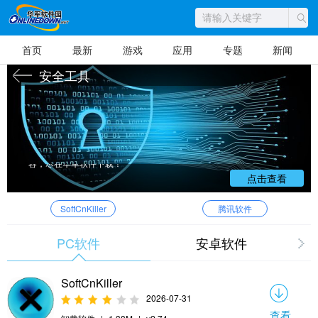
首页
最新
游戏
应用
专题
新闻
安全工具
安全软件是一种可以对病毒、木马等一切
已知的对计算机有危害的程序代码进行清除的
程序工具。安全软件也是辅助您管理电脑安全
的软件程序，安全软件的好坏决定了杀毒的质
量，通过VB100以及微软WINDOWS验证的杀
毒软件才是安全软件领域的最好选择。想了解
更多国内外最新的绿色免费软件，下载更多内
容，尽在华军软件下载！
点击查看
SoftCnKiller
腾讯软件
PC软件
安卓软件
SoftCnKiller
2026-07-31
查看