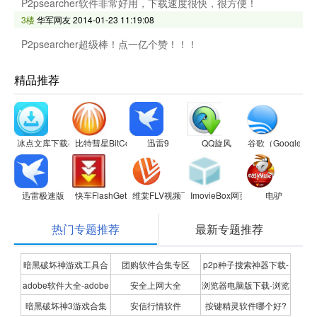
P2psearcher软件非常好用，下载速度很快，很方便！
3楼
华军网友
2014-01-23 11:19:08
P2psearcher超级棒！点一亿个赞！！！
精品推荐
冰点文库下载器
比特彗星BitComet
迅雷9
QQ旋风
谷歌（Google
迅雷极速版
快车FlashGet
维棠FLV视频下载软件
ImovieBox网页视频下载器
电驴
热门专题推荐
最新专题推荐
暗黑破坏神游戏工具合
团购软件合集专区
p2p种子搜索神器下载-
adobe软件大全-adobe
安全上网大全
浏览器电脑版下载-浏览
集
P2P种子搜索神器专题
暗黑破坏神3游戏合集
安信行情软件
按键精灵软件哪个好?
全系列软件下载-adobe
器下载合集