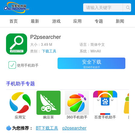
首页
最新
游戏
应用
专题
新闻
P2psearcher
大小：3.49 M
语言：简体中文
类别：
下载工具
系统：WinAll
安全下载
使用手机助手
需2345手机助手
手机助手专题
应用宝
豌豆荚
360手机助手
百度手机助手
应
为您推荐：
BT下载工具
p2psearcher