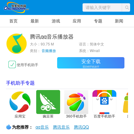
首页
最新
游戏
应用
专题
新闻
腾讯qq音乐播放器
大小：93.75 M
语言：简体中文
类别：
音频播放
系统：Winall
安全下载
使用手机助手
需2345手机助手
手机助手专题
应用宝
豌豆荚
360手机助手
百度手机助手
应
为您推荐：
qq音乐
腾讯音乐
腾讯QQ