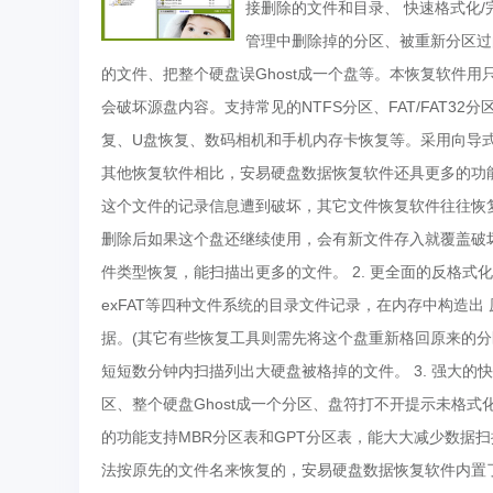
接删除的文件和目录、 快速格式化
管理中删除掉的分区、被重新分区过的
的文件、把整个硬盘误Ghost成一个盘等。本恢复软件
会破坏源盘内容。支持常见的NTFS分区、FAT/FAT32
复、U盘恢复、数码相机和手机内存卡恢复等。采用向导
其他恢复软件相比，安易硬盘数据恢复软件还具更多的功能特点： 
这个文件的记录信息遭到破坏，其它文件恢复软件往往恢
删除后如果这个盘还继续使用，会有新文件存入就覆盖破
件类型恢复，能扫描出更多的文件。 2. 更全面的反格式化
exFAT等四种文件系统的目录文件记录，在内存中构造
据。(其它有些恢复工具则需先将这个盘重新格回原来的分
短短数分钟内扫描列出大硬盘被格掉的文件。 3. 强大的
区、整个硬盘Ghost成一个分区、盘符打不开提示未格
的功能支持MBR分区表和GPT分区表，能大大减少数据扫
法按原先的文件名来恢复的，安易硬盘数据恢复软件内置了多种按扩展