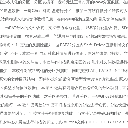
/完全格式化的分区、分区表损坏、盘符无法正常打开的RAW分区数据、在
硬盘数据、一键Ghost对硬 盘进行分区、被第三方软件做分区转换时丢
用只读的模式来扫描文件数据信息，在内存中组建出原来的 目录文件名结构
分区、exFAT分区的文件恢复，支持普通本地硬盘、USB移动硬盘恢 复、SD
式的操作界面，很容易就上手，普通用户也能做到专业级的数据恢复效果。
1. 更强的反删除能力：当FAT32分区内Shift+Delete直接删除文
复后打不开，本软件则 自动对这种情况进行修正，更好的恢复出数据。当
坏原来删除掉的文件名，本软件有扫描剩余扇区的功 能来对文件数据进行
能力：本软件对被格式化的分区扫描时，同时搜索FAT、FAT32、NTFS
出 原先的文件目录结构，即使格式化前后分区类型发生改变也能扫描出原来
区类型才能描到数据)。本 软件还具有闪电恢复被格式化的分区功能，可
快速扫描丢失的分区功能：对分区表损坏、重新分区、一键Ghost分成四个
式化的盘符，本 软件仅需数分钟便可扫描出原来的分区进行恢复。分区快速
描恢复的时间。 4. 按文件头扫描恢复功能：当文件记录被破坏的时候，
名进行扫描的算法，支持Office文件 (DOC/ DOCX/ XLS/ XLS