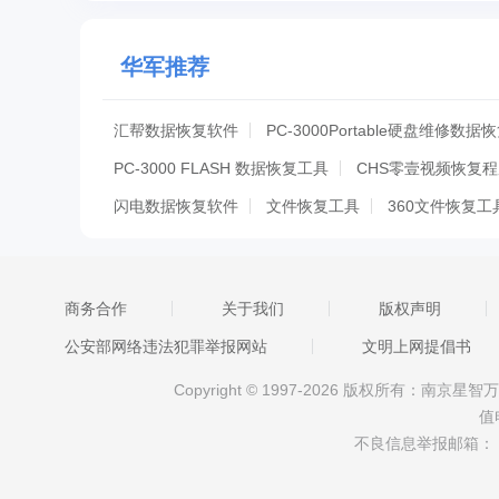
华军推荐
汇帮数据恢复软件
PC-3000Portable硬盘维修数
PC-3000 FLASH 数据恢复工具
CHS零壹视频恢复
闪电数据恢复软件
文件恢复工具
360文件恢复工
RecoveRx
转转大师数据修复软件
wantfile
捷
傲梅恢复之星
唯粒数据恢复达人
涂师傅文件数据
商务合作
关于我们
版权声明
数据蛙安卓恢复专家
小番茄DirectX·DLL修复工具
公安部网络违法犯罪举报网站
文明上网提倡书
CHS零壹视频恢复程序影视版
DiskGenius
万兴
Copyright © 1997-2026 版权所有：南
奇客数据恢复
奇客数据恢复iOS版
奇客安卓恢复Wi
值
CHS零壹视频恢复程序大华版
CHS零壹视频恢复程
不良信息举报邮箱：
CHS零壹视频恢复程序gopro版
CHS零壹视频恢复程