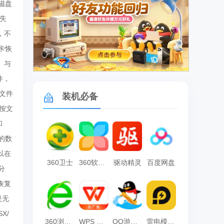
磁盘
失
，不
卡恢
 与
广告
件，
文件
装机必备
按文
和
的数
以在
360卫士
360软件管家
驱动精灵
百度网盘
分
恢复
是无
X/
360浏览器
WPS Office
QQ游戏大厅
雷电模拟器