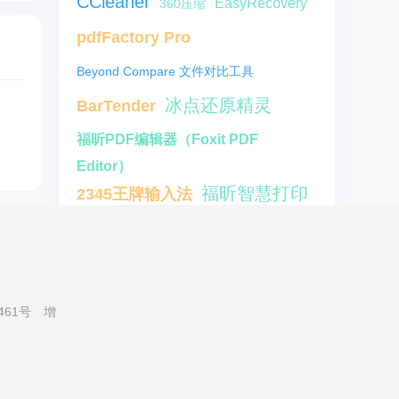
CCleaner
EasyRecovery
360压缩
pdfFactory Pro
Beyond Compare 文件对比工具
冰点还原精灵
BarTender
福昕PDF编辑器（Foxit PDF
Editor）
福昕智慧打印
2345王牌输入法
Overture5
会声会影x7
石大师装机大师
风云恢复大师
FinePrint
金舟格式工厂
461号
增
百度云管家