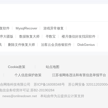
据恢复软件
MysqlRecover
游戏异常修复
程序大疆版
数据恢复大师
寻数宝
楼月微信好友找回软件
具
删除文件恢复大师
泊客云会员收银软件
DiskGenius
优SQL Server数据库MDF-NDF恢复软件
牛学长文件修复工具
销毁工具
彦安微信聊天记录恢复
彦安数据恢复
Cookie政策
站点地图
涂师傅微信聊天记录恢复
嗨格式数据恢复大师
迅捷dll修复助手
个人信息保护政策
江苏省网络违法和有害信息举报平台
数据管家
傲梅恢复之星
数据蛙安卓恢复专家
diskdrill
京星智万合网络科技有限公司
苏ICP备16008348号
苏公网安备 32011202000
ndows版
好哈XP系统电脑文件恢复软件
CHS AVI视频恢复程序
电信业务经营许可证:苏B2-20190284
序海康版
CHS零壹视频恢复程序佳能版
news@onlinedown.net
本站由华为云提供云计算支持
序MXF版
CHS零壹视频修复程序QT版