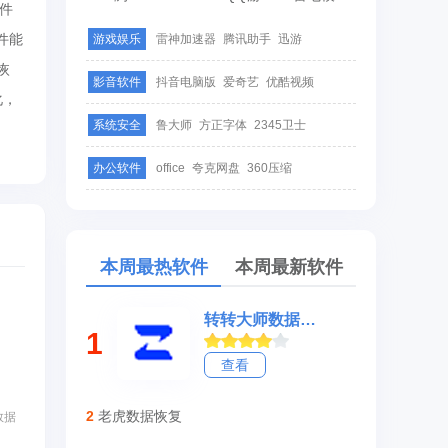
文件
软件能
游戏娱乐
雷神加速器
腾讯助手
迅游
恢
影音软件
抖音电脑版
爱奇艺
优酷视频
化，
系统安全
鲁大师
方正字体
2345卫士
办公软件
office
夸克网盘
360压缩
本周最热软件
本周最新软件
转转大师数据修复软件
1
查看
2
老虎数据恢复
数据