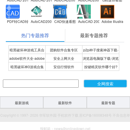
PDF转CAD转换器软件
AutoCAD2007
CAD快速看图
AutoCAD 2004
Adobe Illustrator
热门专题推荐
最新专题推荐
暗黑破坏神游戏工具合
团购软件合集专区
p2p种子搜索神器下载-
adobe软件大全-adobe
安全上网大全
浏览器电脑版下载-浏览
集
P2P种子搜索神器专题
暗黑破坏神3游戏合集
安信行情软件
按键精灵软件哪个好?
全系列软件下载-adobe
器下载合集
按键精灵软件合集
软件下载
最新游戏
最新软件
最新专题
Copyright © 1997- 2026 华军软件园 手机软件下载 苏ICP备16008348号 不良信息举
报邮箱：news@onlinedown.net