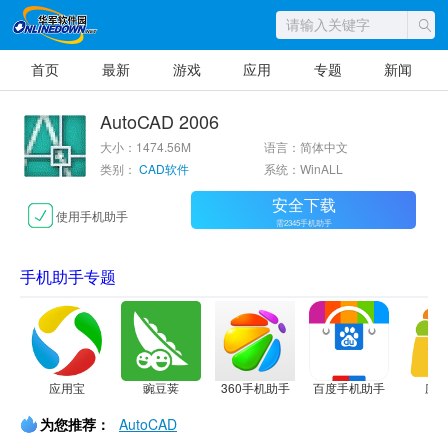
首页
最新
游戏
应用
专题
新闻
AutoCAD 2006
大小：1474.56M
语言：简体中文
类别：
CAD软件
系统：WinALL
安全下载
使用手机助手
需2345手机助手
手机助手专题
应用宝
豌豆荚
360手机助手
百度手机助手
应
为您推荐：
AutoCAD