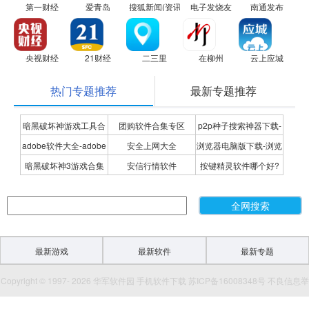
第一财经
爱青岛
搜狐新闻(资讯版)
电子发烧友
南通发布
央视财经
21财经
二三里
在柳州
云上应城
热门专题推荐
最新专题推荐
暗黑破坏神游戏工具合
团购软件合集专区
p2p种子搜索神器下载-
adobe软件大全-adobe
安全上网大全
浏览器电脑版下载-浏览
集
P2P种子搜索神器专题
暗黑破坏神3游戏合集
安信行情软件
按键精灵软件哪个好?
全系列软件下载-adobe
器下载合集
按键精灵软件合集
软件下载
最新游戏
最新软件
最新专题
Copyright © 1997- 2026 华军软件园 手机软件下载 苏ICP备16008348号 不良信息举