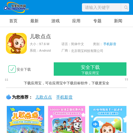
首页
最新
游戏
应用
专题
新闻
儿歌点点
大小：97.6 M
语言：简体中文
类别：
手机影音
系统：Android
厂商：
北京萌宝科技有限公司
安全下载
安全下载
下载应用宝
下载应用宝，可在应用宝中下载目标软件，下载更安全
为您推荐：
儿歌点点
手机影音