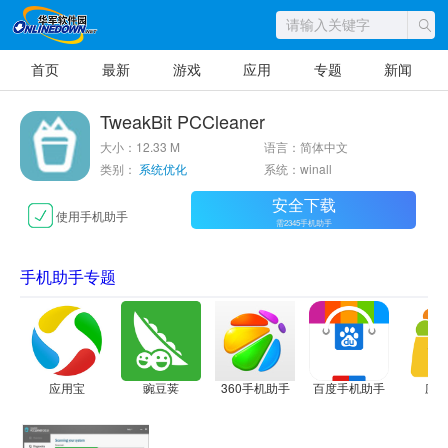
首页
最新
游戏
应用
专题
新闻
TweakBit PCCleaner
大小：12.33 M
语言：简体中文
类别：
系统优化
系统：winall
安全下载
使用手机助手
需2345手机助手
手机助手专题
应用宝
豌豆荚
360手机助手
百度手机助手
应