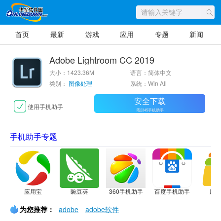
首页
最新
游戏
应用
专题
新闻
Adobe Lightroom CC 2019
大小：1423.36M
语言：简体中文
类别：
图像处理
系统：Win All
安全下载
使用手机助手
需2345手机助手
手机助手专题
应用宝
豌豆荚
360手机助手
百度手机助手
应
为您推荐：
adobe
adobe软件