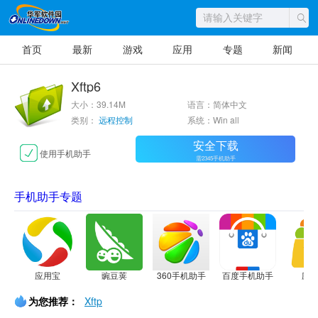
首页
最新
游戏
应用
专题
新闻
Xftp6
大小：39.14M
语言：简体中文
类别：
远程控制
系统：Win all
安全下载
使用手机助手
需2345手机助手
手机助手专题
应用宝
豌豆荚
360手机助手
百度手机助手
应
为您推荐：
Xftp