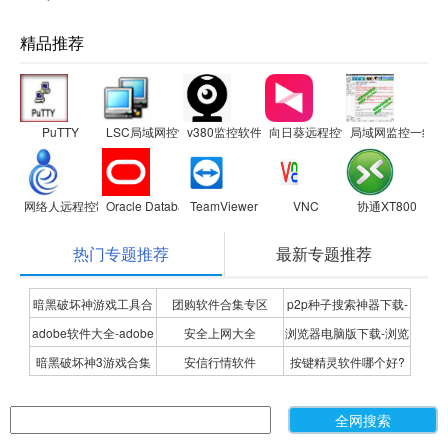
精品推荐
PuTTY
LSC局域网控制软件
v380监控软件
向日葵远程控制客户端
局域网监控一线通
网络人远程控制软件
Oracle Database Instant Client
TeamViewer
VNC
协通XT800
热门专题推荐
最新专题推荐
暗黑破坏神游戏工具合
团购软件合集专区
p2p种子搜索神器下载-
adobe软件大全-adobe
安全上网大全
浏览器电脑版下载-浏览
集
P2P种子搜索神器专题
暗黑破坏神3游戏合集
安信行情软件
按键精灵软件哪个好?
全系列软件下载-adobe
器下载合集
按键精灵软件合集
软件下载