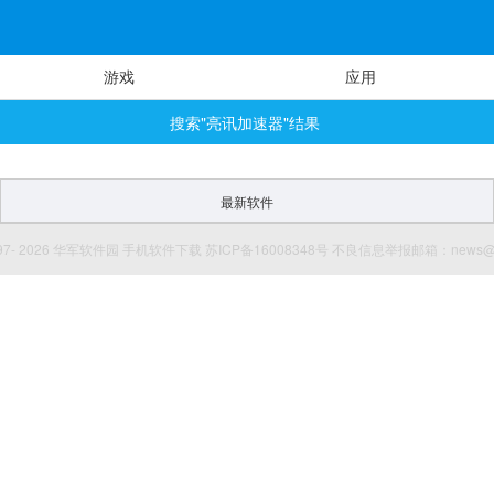
游戏
应用
搜索"亮讯加速器"结果
最新软件
© 1997- 2026 华军软件园 手机软件下载 苏ICP备16008348号 不良信息举报邮箱：news@onl