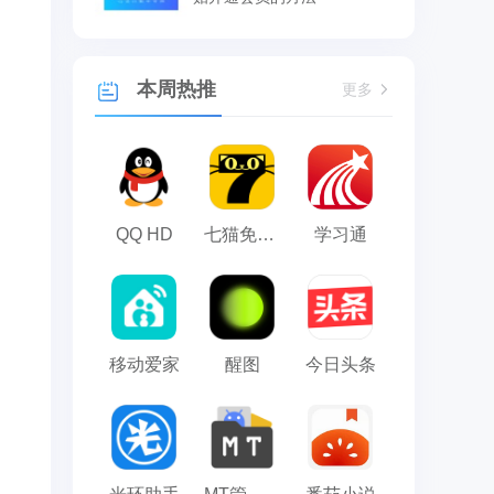
本周热推
更多
QQ HD
七猫免费小说
学习通
移动爱家
醒图
今日头条