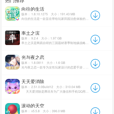
向往的生活
版本： 1.8.10.1275
大小：191.43 MB
向往的生活是一款旨在带给玩家田园治愈体验的模拟经营游戏。在游戏中，玩家将远离城市的喧嚣，成为蘑菇屋的一...
率土之滨
版本： 9.2.4
大小：1.97 GB
率土之滨是网易自研的三国题材赛季制地缘战略手游，以东汉末年乱世为背景，打造百万格无缝大沙盘地图，玩家化身...
光与夜之恋
版本： 1.8.0811
大小：1.6 GB
光与夜之恋一款专为女性玩家设计的恋爱手游，其独特的魅力不仅在于其精美的视觉呈现，更在于其深度的剧情和多...
天天爱消除
版本： 2.51.0.0Build12
大小：310.04 MB
天天爱消除是腾讯专为广大微信和手机QQ用户打造的手机游戏。加入“天天爱消除”，再也不愁没人...
滚动的天空
版本： v5.5.8
大小：396.0 MB