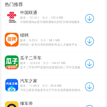
热门推荐
中国联通
版本： 12.14.1
大小：122.4 MB
中国联通App是中国联通推出的官方移动端服务平台，以“更懂你的通信管家”为核心理念，集查询缴费、业务办理...
猎聘
版本： 6.25.0
大小：98.1 MB
猎聘是一款专注求职招聘的专业人才服务平台，为求职者与招聘企业提供高效对接服务。求职者可通过平台快速筛...
瓜子二手车
版本： 12.6.5.6
大小：144.01 MB
瓜子二手车APP是国内优质领先的二手车交易服务平台，主打个人车主直连个人买家模式，剔除中间商环节，告别差价...
汽车之家
版本： 11.86.9
大小：95.8 MB
汽车之家安卓版是专注于汽车全场景服务的移动应用，覆盖选车、购车、养车、评车一站式需求。平台车型资源丰...
懂车帝