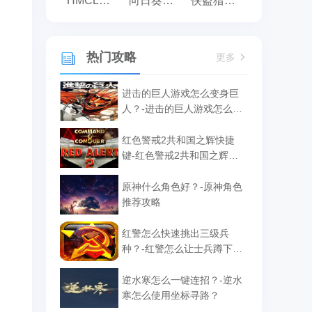
HMCL启动器
向日葵远程控制
侠盗猎车手:罪恶都市之侠盗无双
热门攻略
更多
进击的巨人游戏怎么变身巨
人？-进击的巨人游戏怎么补
给？
红色警戒2共和国之辉快捷
键-红色警戒2共和国之辉快
捷键汇总
原神什么角色好？-原神角色
推荐攻略
红警怎么快速挑出三级兵
种？-红警怎么让士兵蹲下攻
击？
逆水寒怎么一键连招？-逆水
寒怎么使用坐标寻路？