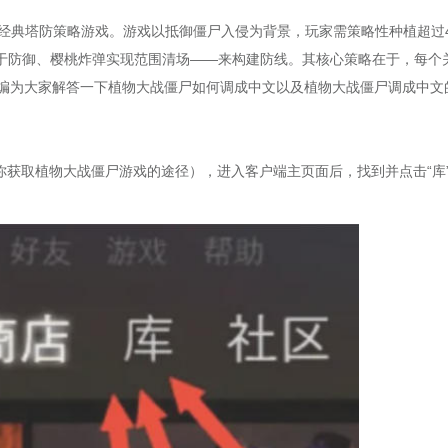
全球的经典塔防策略游戏。游戏以抵御僵尸入侵为背景，玩家需策略性种植超过
于防御、樱桃炸弹实现范围清场——来构建防线。其核心策略在于，每个
小编为大家解答一下植物大战僵尸如何调成中文以及植物大战僵尸调成中文
于你获取植物大战僵尸游戏的途径），进入客户端主页面后，找到并点击“库