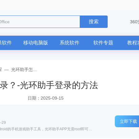
搜索
ffice
36
果软件
移动电脑版
系统软件
软件专题
教程
程
—
光环助手怎...
录？-光环助手登录的方法
日期：2025-09-15
立即下载
-29
软件介绍: 光环助手官方版APP是一款基于Android的手机游戏助手工具，光环助手APP无需root即可实现游戏加速...