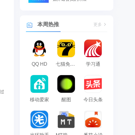
本周热推
更多
QQ HD
七猫免费小说
学习通
通过
移动爱家
醒图
今日头条