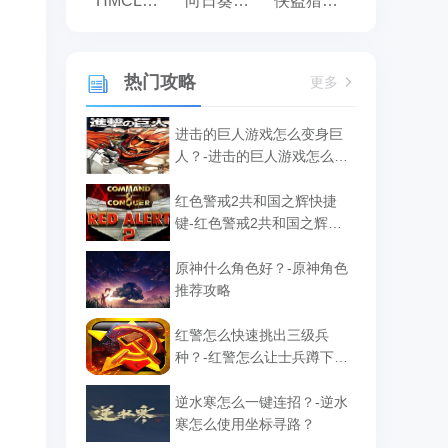
HMCL启动器
向日葵远程控制
侠盗猎车手:罪恶都市之侠盗无双
热门攻略
更多
进击的巨人游戏怎么变身巨
人？-进击的巨人游戏怎么补
给？
红色警戒2共和国之辉快捷
键-红色警戒2共和国之辉快
捷键汇总
原神什么角色好？-原神角色
推荐攻略
红警怎么快速挑出三级兵
种？-红警怎么让士兵蹲下攻
击？
逆水寒怎么一键连招？-逆水
寒怎么使用坐标寻路？