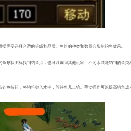
根据需要选择合适的等级和品质。鱼饵的种类和数量会影响钓鱼效果。
的鱼形状图标找到钓鱼点，也可以询问其他玩家。不同水域能钓到的鱼类
击钓鱼按钮，将钓竿抛入水中，等待鱼儿上钩。手动操作可以提高钓鱼成