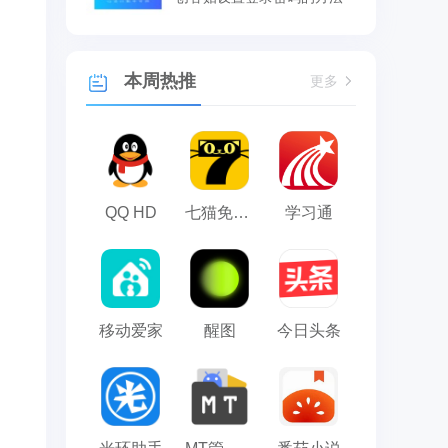
本周热推
更多
QQ HD
七猫免费小说
学习通
移动爱家
醒图
今日头条