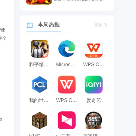
辉设置雷区的方法
本周热推
更多
/使
完全
和平精英模拟器应用宝版
Microsoft Edge浏览器
WPS Office
我的世界PCL2启动器
WPS Office 2023
爱奇艺
放