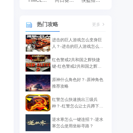
HMCL启动器
向日葵远程控制
侠盗猎车手:罪恶都市之侠盗无双
热门攻略
更多
进击的巨人游戏怎么变身巨
人？-进击的巨人游戏怎么补
给？
红色警戒2共和国之辉快捷
键-红色警戒2共和国之辉快
捷键汇总
原神什么角色好？-原神角色
推荐攻略
红警怎么快速挑出三级兵
种？-红警怎么让士兵蹲下攻
击？
逆水寒怎么一键连招？-逆水
寒怎么使用坐标寻路？