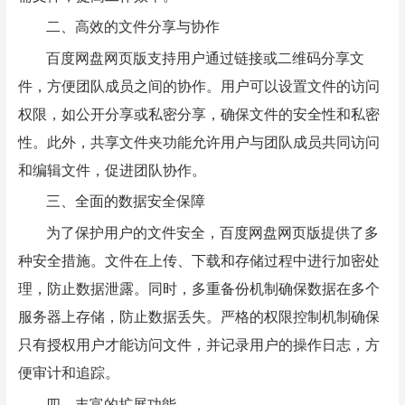
二、高效的文件分享与协作
百度网盘网页版支持用户通过链接或二维码分享文
件，方便团队成员之间的协作。用户可以设置文件的访问
权限，如公开分享或私密分享，确保文件的安全性和私密
性。此外，共享文件夹功能允许用户与团队成员共同访问
和编辑文件，促进团队协作。
三、全面的数据安全保障
为了保护用户的文件安全，百度网盘网页版提供了多
种安全措施。文件在上传、下载和存储过程中进行加密处
理，防止数据泄露。同时，多重备份机制确保数据在多个
服务器上存储，防止数据丢失。严格的权限控制机制确保
只有授权用户才能访问文件，并记录用户的操作日志，方
便审计和追踪。
四、丰富的扩展功能