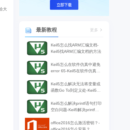
给大
最新教程
更多
Keil5怎么找ARM汇编文档-
Keil5找ARM汇编文档的方法
Keil5怎么在软件仿真中避免
error 65-Keil5在软件仿真中
避免error 65的方法
Keil5怎么解决无法将变量或
函数Go To到定义处-Keil5解
决无法将变量或函数Go To
到定义处的方法
Keil5怎么解决printf语句打印
空白问题-Keil5解决printf语
句打印空白问题的方法
office2016怎么激活密钥？-
office2016怎么安装？