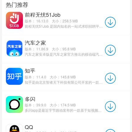
热门推荐
前程无忧51Job
版本： 16.13.0
大小：258.5 MB
前程无忧51Job 是国内知名的一站式求职招聘平台，汇聚海量全职、实习、校招等优质岗位，覆盖全行业与全国多地...
汽车之家
版本： 11.86.9
大小：95.8 MB
汽车之家安卓版是汽车之家官方推出的移动端汽车服务APP，集实时汽车资讯、精准询价、贷款购车、养车...
知乎
版本： 11.4.0
大小：145.8 MB
知乎是由北京智者天下科技有限公司开发的一款中文问答社区与原创内容平台，知乎以问答为核心，汇聚了各行各业...
多闪
版本： 39.9.0
大小：174.5 MB
多闪app是最近字节跳动发布的一款基于短视频的社交软件，主打抖音好友私密互动、短视频随拍、兴趣搭子交友，...
QQ