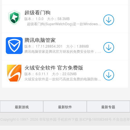
超级看门狗
版本： 1.0.0
大小：58.3MB
超级看门狗(SuperWatchDog)是一款Windows本地隐私保护工具，适用于办公室、家庭及共享空间等使...
腾讯电脑管家
版本： 17.11.28854.301
大小：1.88MB
腾讯电脑管家是腾讯官方研发的免费安全软件，其电脑版率先集成了创新的“权限雷达”功能。软件采用全新的UI...
火绒安全软件 官方免费版
版本： 6.0.11.1
大小：22.02MB
火绒安全软件是一款轻巧高效且免费的电脑防御及杀毒软件。它集成了自研反病毒引擎与多层次主动防御技术，提...
最新游戏
最新软件
最新专题
Copyright © 1997- 2026 华军软件园 手机软件下载 苏ICP备16008348号 不良信息举