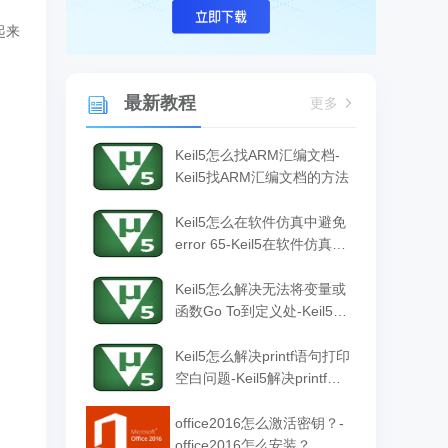
起来
最新教程
更多
Keil5怎么找ARM汇编文档-
Keil5找ARM汇编文档的方法
Keil5怎么在软件仿真中避免
error 65-Keil5在软件仿真中
避免error 65的方法
Keil5怎么解决无法将变量或
函数Go To到定义处-Keil5解
决无法将变量或函数Go To
到定义处的方法
Keil5怎么解决printf语句打印
空白问题-Keil5解决printf语
句打印空白问题的方法
office2016怎么激活密钥？-
office2016怎么安装？