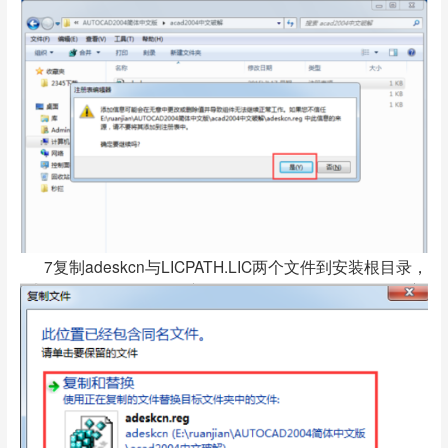
7复制adeskcn与LICPATH.LIC两个文件到安装根目录，