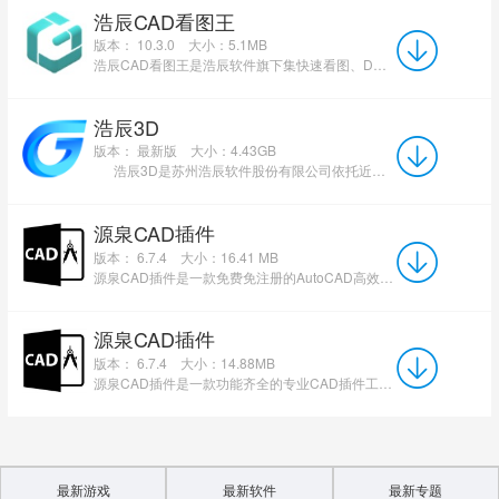
浩辰CAD看图王
版本： 10.3.0
大小：5.1MB
浩辰CAD看图王是浩辰软件旗下集快速看图、DWG高级制图于一体的CAD工具，主打跨终端(手机/电脑/网页版)云端...
浩辰3D
版本： 最新版
大小：4.43GB
浩辰3D是苏州浩辰软件股份有限公司依托近三十年制造业服务经验与核心技术积累，结合国际领先技...
源泉CAD插件
版本： 6.7.4
大小：16.41 MB
源泉CAD插件是一款免费免注册的AutoCAD高效辅助绘图工具。它以VisualLISP编写，仅15MB大小，支持AutoCAD200...
源泉CAD插件
版本： 6.7.4
大小：14.88MB
源泉CAD插件是一款功能齐全的专业CAD插件工具。最新版内置了众多强大的绘图功能，专为建筑设计、装饰设计及...
最新游戏
最新软件
最新专题