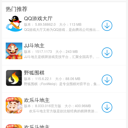
热门推荐
QQ游戏大厅
版本： 5.89.58862.0
大小：113 MB
QQ游戏大厅又称为QQ游戏，是由腾讯公司推出的一个全球休性的闲游戏平台。QQ游戏大厅内的游戏种类十分广泛，用...
JJ斗地主
版本： 1517.1173
大小：243 MB
JJ斗地主是棋牌游戏竞技平台，汇聚全国高手。丰富实物奖品，免费等你赢！一键兑奖更方便！真人7×24小时实时匹配，...
野狐围棋
版本： 115.6.22.1
大小：88.06 MB
野狐围棋（FoxWeiqi）是专业围棋对弈平台，集AI训练、职业赛事和业余交流于一体。平台凭借强大的技术支持和丰...
欢乐斗地主
版本： 8.033.016官方版
大小：400.96MB
欢乐斗地主官方版是款比较经典的棋牌类游戏。欢乐斗地主中不仅包含斗地主的经典玩法、癞子玩...
欢乐斗地主