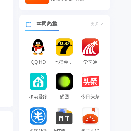
本周热推
更多
QQ HD
七猫免费小说
学习通
移动爱家
醒图
今日头条