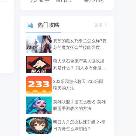
光环助手
MT管理器
番茄小说
热门攻略
更多
复苏的魔女托奈兰怎么样?复
苏的魔女托奈兰技能强度介
绍
狼人杀石像鬼守墓人游戏规
则是什么？-狼人杀石像鬼守
墓人游戏规则
233乐园怎么聊天-233乐园
聊天的方法
英雄联盟手游怎么改名-英雄
联盟手游改名的方法
明日方舟怎么快速升级？-明
日方舟怎么刷初始？