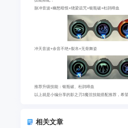
技能搭配：
脉冲音波+幽愁暗恨+绕梁诅咒+银瓶破+杜鹃啼血
冲天音波+余音不绝+裂帛+无骨舞姿
推荐升级技能：银瓶破、杜鹃啼血
以上就是小编分享的影之刃3魔弦技能搭配推荐，希望
相关文章