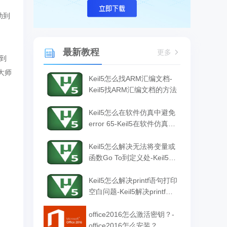
助到
最新教程
更多
到
大师
Keil5怎么找ARM汇编文档-
Keil5找ARM汇编文档的方法
Keil5怎么在软件仿真中避免
error 65-Keil5在软件仿真中
避免error 65的方法
Keil5怎么解决无法将变量或
函数Go To到定义处-Keil5解
决无法将变量或函数Go To
到定义处的方法
Keil5怎么解决printf语句打印
空白问题-Keil5解决printf语
句打印空白问题的方法
office2016怎么激活密钥？-
office2016怎么安装？