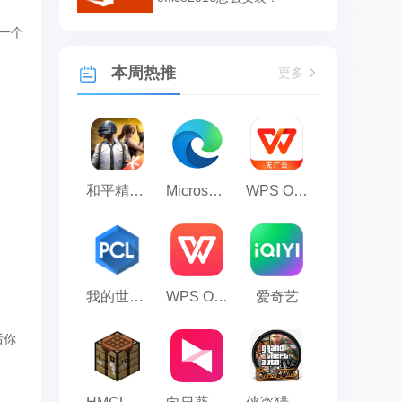
一个
本周热推
更多
和平精英模拟器应用宝版
Microsoft Edge浏览器
WPS Office
我的世界PCL2启动器
WPS Office 2023
爱奇艺
后你